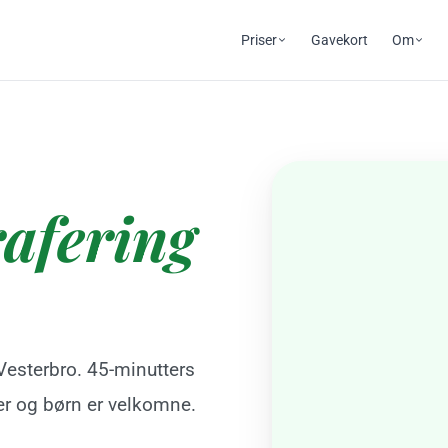
Priser
Gavekort
Om
afering
 Vesterbro. 45-minutters
er og børn er velkomne.