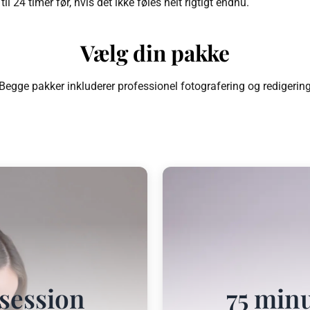
til 24 timer før, hvis det ikke føles helt rigtigt endnu.
Vælg din pakke
Begge pakker inkluderer professionel fotografering og redigerin
osession
75 minu