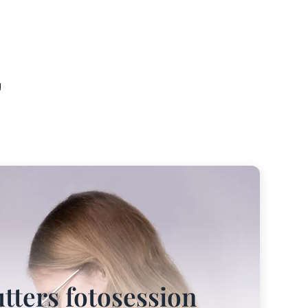
g
tters fotosession