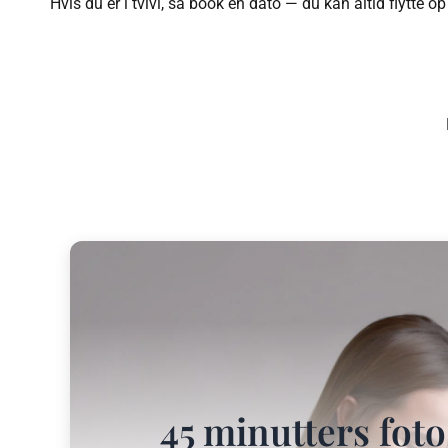
Hvis du er i tvivl, så book en dato — du kan altid flytte op 
45 minutters fot