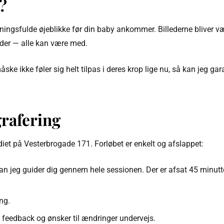
?
dningsfulde øjeblikke før din baby ankommer. Billederne bliver v
eder — alle kan være med.
 ikke føler sig helt tilpas i deres krop lige nu, så kan jeg gara
grafering
diet på Vesterbrogade 171. Forløbet er enkelt og afslappet:
an jeg guider dig gennem hele sessionen. Der er afsat 45 minutter 
ang.
 feedback og ønsker til ændringer undervejs.