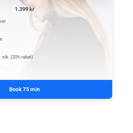
1.399 kr
eret
en
r. stk. (20% rabat)
Book 75 min